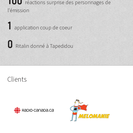
100
réactions surprise des personnages de
l'émission
1
application coup de coeur
0
Ritalin donné à Tapedidou
Clients