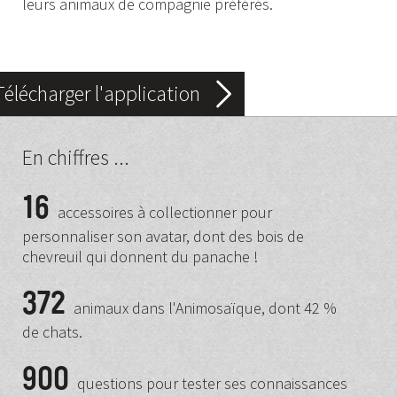
leurs animaux de compagnie préférés.
Télécharger l'application
En chiffres ...
16
accessoires à collectionner pour
personnaliser son avatar, dont des bois de
chevreuil qui donnent du panache !
372
animaux dans l'Animosaïque, dont 42 %
de chats.
900
questions pour tester ses connaissances