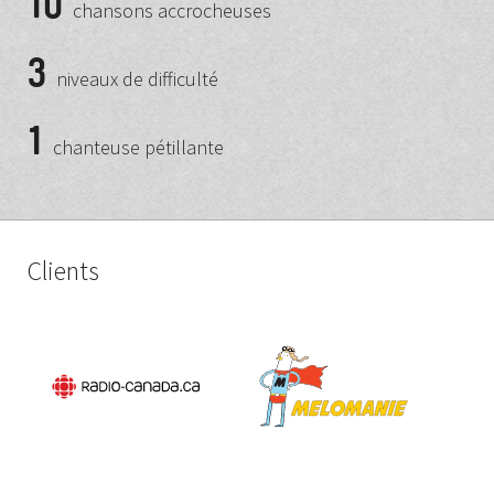
10
chansons accrocheuses
3
niveaux de difficulté
1
chanteuse pétillante
Clients